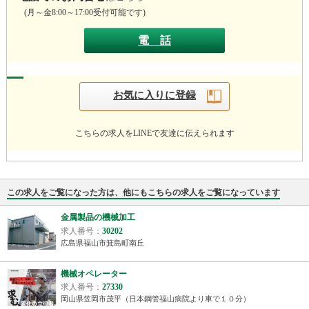
(
月～金8:
00～17:
00受付可能です)
電 話
お気に入りに登録
こちらの求人をLINEで友達に伝えられます
この求人をご覧になった方は、他にもこちらの求人をご覧になっています
金属製品の機械加工
求人番号：
30202
広島県福山市箕島町南丘
機械オペレーター
求人番号：
27330
岡山県笠岡市茂平（日本鋼管福山病院より車で１０分）