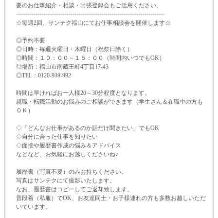
要のお仕事紹介・相談・出張登録会もご活用ください。
-
-
-
-
-
-
-
-
-
-
-
-
-
-
-
-
-
-
-
-
-
-
-
-
-
-
-
-
-
-
-
-
-
-
-
-
-
-
-
-
-
-
-
-
-
-
-
-
-
-
-
-
-
-
-
-
-
-
-
-
-
-
-
-
-
-
-
-
-
-
-
-
-
-
-
-
☆毎週2回、サンテク福山にてお仕事相談会を開催します☆
◎予約不要
◎日時：毎週火曜日・木曜日（祝祭日除く）
◎時間：１０：００～１５：００（時間内いつでもOK）
◎場所：福山市南蔵王町4丁目17-
43
◎TEL：0120-
939-
992
時間は早ければお一人様20～30分程度となります。
就職・転職活動のお悩みのご相談ができます（学生さん＆在職中の方も
ＯＫ）
◇「どんなお仕事があるのか話だけ聞きたい」でもOK
◇自分に合った仕事を知りたい
◇面接や履歴書作成の悩み＆アドバイス
などなど、お気軽にお越しくださいね♪
履歴書（写真不要）のみお持ちください。
写真はサンテクにて撮影いたします。
なお、履歴書はコピーしてご返却致します。
普段着（私服）でOK、お友達同士・お子様連れの方も多数お越しいただ
いています。