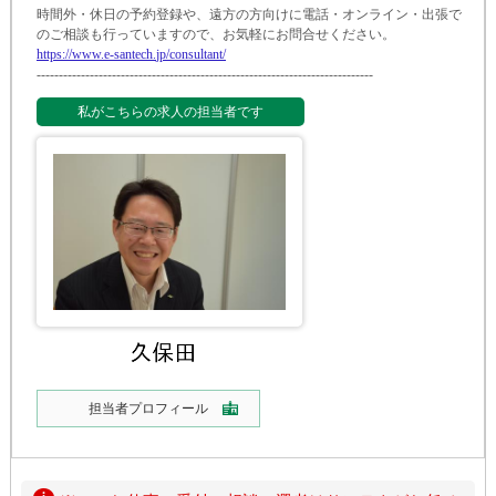
時間外・休日の予約登録や、遠方の方向けに電話・オンライン・出張で
のご相談も行っていますので、お気軽にお問合せください。
https:
/
/
www.
e-
santech.
jp/
consultant/
-
-
-
-
-
-
-
-
-
-
-
-
-
-
-
-
-
-
-
-
-
-
-
-
-
-
-
-
-
-
-
-
-
-
-
-
-
-
-
-
-
-
-
-
-
-
-
-
-
-
-
-
-
-
-
-
-
-
-
-
-
-
-
-
-
-
-
-
-
-
-
-
-
-
-
-
私がこちらの求人の担当者です
担当者プロフィール