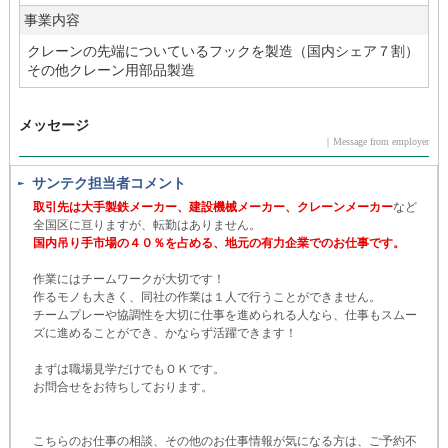
事業内容
クレーンの先端についているフックを製造（国内シェア７割）
その他クレーン用部品製造
メッセージ
｜Message from employer
サンテク担当者コメント
取引先は大手製鉄メーカー、建設機械メーカー、クレーンメーカー
など
全国区に亘りますが、転勤はありません。
国内吊り手市場の４０％を占める、地元の有力企業でのお仕事です。
作業にはチームワークが大切です！
作るモノも大きく、同社の作業は１人で行うことができません。
チームプレーや協調性を大切に仕事を進められる人なら、仕事もスムー
ズに進めることができ、かならず活躍できます！
まずは職場見学だけでもＯＫです。
お問合せをお待ちしております。
こちらのお仕事の相談、その他のお仕事情報が気になる方は、ご予約不