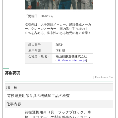
『更新日：2026/
8/
3』
取引先は、大手製鉄メーカー、建設機械メーカ
ー、クレーンメーカー！国内吊り手市場の４
０％を占める、将来性のある地元の有力企業！
求人番号
26834
雇用形態
正社員
会社名（店名）
福山鍛鋼造機株式会社
(
http:
/
/
www.
ft-
ind.
co.
jp/
)
募集要項
｜Recruitment List
職 種
荷役運搬用吊り具の機械加工品の検査
仕事内容
荷役運搬用吊り具（フックブロック、車
輪、リフター）の製造販売を行う専門メ