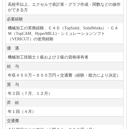
高校卒以上、エクセルで表計算・グラフ作成・関数などの操作
ができる方
必要経験
機械加工の実務経験、ＣＡＤ（TopSolid、SolidWorks）・ＣＡ
Ｍ（TopCAM、HyperMILL)
・シミュレーションソフト
（VERICUT）の使用経験
優 遇
機械加工技能士１級および２級の資格保有者
給 与
年収４５０万～６５０万円＋交通費（経験・能力により決定）
賞 与
年２回（７月、１２月）
昇 給
年１回（４月）
交通費