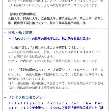
産・学・官の連携を強化することで、山本金属だけではなし得ない、難
しい開発にチャレンジし、より高度な社会のニーズに応えています。
【共同研究実績機関】
大阪大学、同志社大学、立命館大学、横浜国立大学、岡山大学、摂南大
学、岡山県工業技術センター、松江工業高等専門学校…他
社風・働く環境
～「ものづくり」の世界の追求者には、魅力的な社風と環境～
「社員が“楽しい”と感じられることを実行してほしい！」
―そんな社長の思いから、社員一人ひとりの【希望】や【やりたいこ
と】が実行できる社風があります。
だから、社内には、いつも自然と「社員の笑顔」があふれています。
また、
「実践の場があってこそ、人が育つ」
という観点から、社員一人
ひとりに、「高度な技術・知識を身につけていける製品づくりの場」も
積極的に与えられています。
日々、最新技術・最高技術と向き合う中で、自ずと好奇心や気づきを得
られ、自己成長が加速する環境が存在します。
サンテク担当者コメント
Ｉｎｔｅｌｌｉｇｅｎｃｅ Ｆａｃｔｏｒｙ ｆｏｒ ｔｈｅ Ｆｕｔ
ｕｒｅ ～１００年企業へ～ ２つのコア技術「精密加工技術」と「計