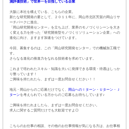
測評価技術」で世界一を目指している企業
大阪に本社を構えている、こちらの企業。
新たな研究開発の要として、２０１１年に、岡山市北区芳賀の岡山リサ
ーチパークに進出。
「岡山研究開発センター」を立ち上げ、業界のモノづくりシーンを大き
く変える力を持った「研究開発型モノづくりソリューション企業」への
進化に向け、ますます加速をつけています。
今回、募集するのは、この「岡山研究開発センター」での機械加工職で
す。
さらなる進化の推進力をなれる技術者を求めています。
これまで培われたスキル・知識を大いに発揮できる環境・待遇はしっか
り整っています！
ご興味を持たれたら、まずは一度お問合せください！！
地元・岡山からのご応募だけでなく、
岡山へのＩターン・Ｕターン・Ｊ
ターン
を考えられている方からのご応募もお待ちしています♪
ご興味を持たれましたら、まずは一度お問合せください。
求人に関するご質問だけでも大歓迎ですよ◎
こちらのお仕事の相談、その他のお仕事情報が気になる方は、お仕事相