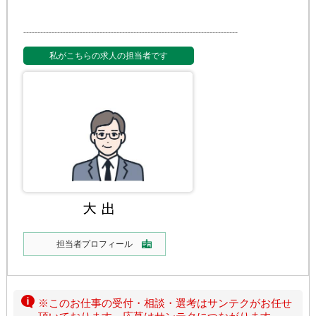
-
-
-
-
-
-
-
-
-
-
-
-
-
-
-
-
-
-
-
-
-
-
-
-
-
-
-
-
-
-
-
-
-
-
-
-
-
-
-
-
-
-
-
-
-
-
-
-
-
-
-
-
-
-
-
-
-
-
-
-
-
-
-
-
-
-
-
-
-
-
-
-
-
-
-
-
私がこちらの求人の担当者です
担当者プロフィール
※このお仕事の受付・相談・選考はサンテクがお任せ