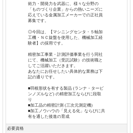
術力・開発力を武器に、様々な分野の
「ものづくり企業」からの熱いニーズに
応えている金属加工メーカーでの正社員
募集です。
◎今回は、【マシニングセンタ・５軸加
工機・ＮＣ旋盤を使用した、機械加工経
験者】の採用です。
精密加工事業・計測評価事業を行う同社
にて、機械加工（受託試験）の技術職と
してご活躍いただきます。
あなたにお任せしたい具体的な業務は下
記の通りです。
■羽根形状を有する製品 (
ランナ・タービ
ンノズルなど)
の精密加工ならびに段取
り
■加工品の精密計測 (
三次元測定機)
■加工ノウハウの「見える化」ならびに共
有を通した後進の育成
必要資格