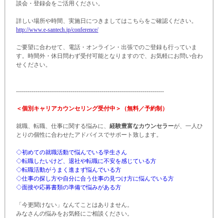
談会・登録会をご活用ください。
詳しい場所や時間、実施日につきましてはこちらをご確認ください。
http:
/
/
www.
e-
santech.
jp/
conference/
ご要望に合わせて、電話・オンライン・出張でのご登録も行っていま
す。時間外・休日問わず受付可能となりますので、お気軽にお問い合わ
せください。
-
-
-
-
-
-
-
-
-
-
-
-
-
-
-
-
-
-
-
-
-
-
-
-
-
-
-
-
-
-
-
-
-
-
-
-
-
-
-
-
-
-
-
-
-
-
-
-
-
-
-
-
-
-
-
-
-
-
-
-
-
-
-
-
-
-
-
-
-
-
-
-
-
-
-
-
＜個別キャリアカウンセリング受付中＞（無料／予約制）
就職、転職、仕事に関する悩みに、
経験豊富なカウンセラー
が、一人ひ
とりの個性に合わせたアドバイスでサポート致します。
◇初めての就職活動で悩んでいる学生さん
◇転職したいけど、退社や転職に不安を感じている方
◇転職活動がうまく進まず悩んでいる方
◇仕事の探し方や自分に合う仕事の見つけ方に悩んでいる方
◇面接や応募書類の準備で悩みがある方
「今更聞けない」なんてことはありません。
みなさんの悩みをお気軽にご相談ください。