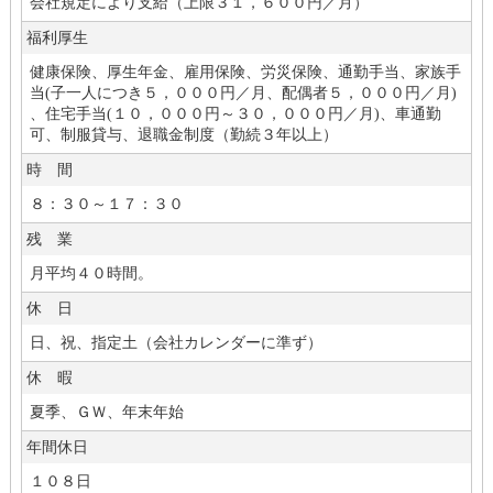
会社規定により支給（上限３１，６００円／月）
福利厚生
健康保険、厚生年金、雇用保険、労災保険、通勤手当、家族手
当(
子一人につき５，０００円／月、配偶者５，０００円／月)
、住宅手当(
１０，０００円～３０，０００円／月)
、車通勤
可、制服貸与、退職金制度（勤続３年以上）
時 間
８：３０～１７：３０
残 業
月平均４０時間。
休 日
日、祝、指定土（会社カレンダーに準ず）
休 暇
夏季、ＧＷ、年末年始
年間休日
１０８日