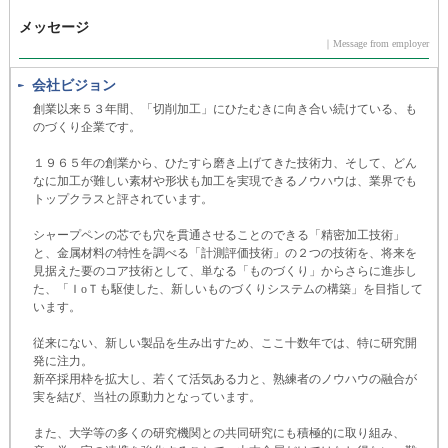
メッセージ
｜Message from employer
会社ビジョン
創業以来５３年間、「切削加工」にひたむきに向き合い続けている、も
のづくり企業です。
１９６５年の創業から、ひたすら磨き上げてきた技術力、そして、どん
なに加工が難しい素材や形状も加工を実現できるノウハウは、業界でも
トップクラスと評されています。
シャープペンの芯でも穴を貫通させることのできる「精密加工技術」
と、金属材料の特性を調べる「計測評価技術」の２つの技術を、将来を
見据えた要のコア技術として、単なる「ものづくり」からさらに進歩し
た、「ＩоＴも駆使した、新しいものづくりシステムの構築」を目指して
います。
従来にない、新しい製品を生み出すため、ここ十数年では、特に研究開
発に注力。
新卒採用枠を拡大し、若くて活気ある力と、熟練者のノウハウの融合が
実を結び、当社の原動力となっています。
また、大学等の多くの研究機関との共同研究にも積極的に取り組み、