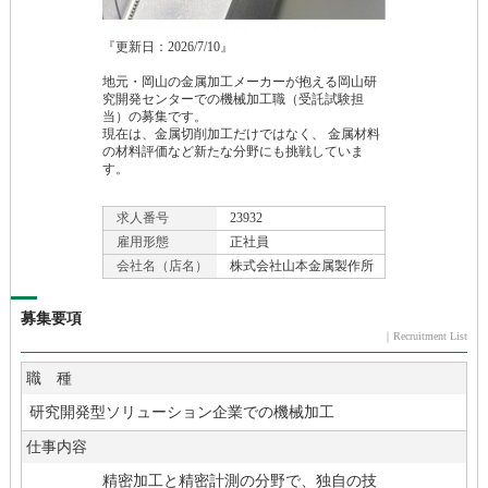
『更新日：2026/
7/
10』
地元・岡山の金属加工メーカーが抱える岡山研
究開発センターでの機械加工職（受託試験担
当）の募集です。
現在は、金属切削加工だけではなく、 金属材料
の材料評価など新たな分野にも挑戦していま
す。
求人番号
23932
雇用形態
正社員
会社名（店名）
株式会社山本金属製作所
募集要項
｜Recruitment List
職 種
研究開発型ソリューション企業での機械加工
仕事内容
精密加工と精密計測の分野で、独自の技