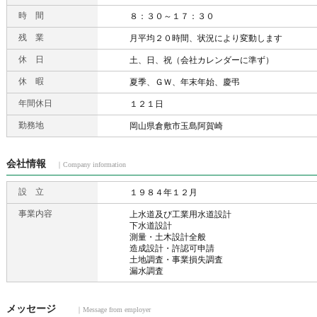
時 間
８：３０～１７：３０
残 業
月平均２０時間、状況により変動します
休 日
土、日、祝（会社カレンダーに準ず）
休 暇
夏季、ＧＷ、年末年始、慶弔
年間休日
１２１日
勤務地
岡山県倉敷市玉島阿賀崎
会社情報
｜Company information
設 立
１９８４年１２月
事業内容
上水道及び工業用水道設計
下水道設計
測量・土木設計全般
造成設計・許認可申請
土地調査・事業損失調査
漏水調査
メッセージ
｜Message from employer