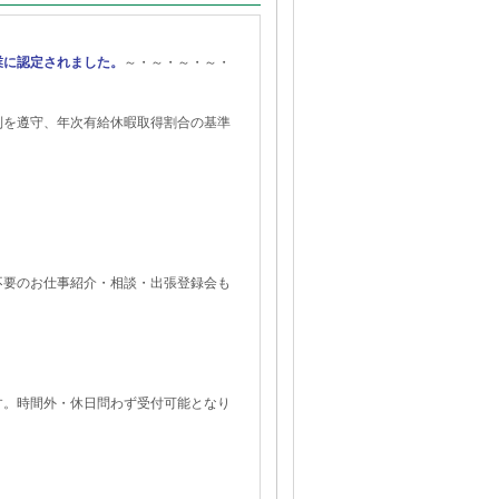
業に認定されました。
～・～・～・～・
制を遵守、年次有給休暇取得割合の基準
不要のお仕事紹介・相談・出張登録会も
す。時間外・休日問わず受付可能となり