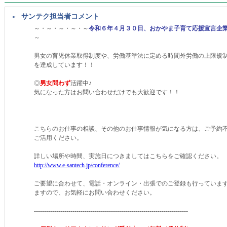
サンテク担当者コメント
～・～・～・～・～
令和６年４月３０日、おかやま子育て応援宣言企
～
男女の育児休業取得制度や、労働基準法に定める時間外労働の上限規
を達成しています！！
◎
男女問わず
活躍中♪
気になった方はお問い合わせだけでも大歓迎です！！
こちらのお仕事の相談、その他のお仕事情報が気になる方は、ご予約
ご活用ください。
詳しい場所や時間、実施日につきましてはこちらをご確認ください。
http://www.e-santech.jp/conference/
ご要望に合わせて、電話・オンライン・出張でのご登録も行っていま
ますので、お気軽にお問い合わせください。
----------------------------------------------------------------------------