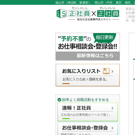
福山市（神辺町、駅家町）、岡山市（中区、東区、南区、
豊富な
お仕事
ご利用
市、府
効率よく就職活動をすすめる
正社員のお仕事情報がメールで届く。
開催日程はこちらから。