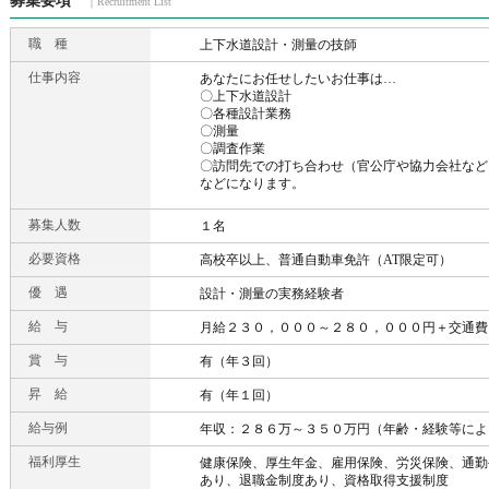
募集要項
｜Recruitment List
職 種
上下水道設計・測量の技師
仕事内容
あなたにお任せしたいお仕事は…
〇上下水道設計
〇各種設計業務
〇測量
〇調査作業
〇訪問先での打ち合わせ（官公庁や協力会社など
などになります。
募集人数
１名
必要資格
高校卒以上、普通自動車免許（AT限定可）
優 遇
設計・測量の実務経験者
給 与
月給２３０，０００～２８０，０００円＋交通費
賞 与
有（年３回）
昇 給
有（年１回）
給与例
年収：２８６万～３５０万円（年齢・経験等によ
福利厚生
健康保険、厚生年金、雇用保険、労災保険、通勤
あり、退職金制度あり、資格取得支援制度