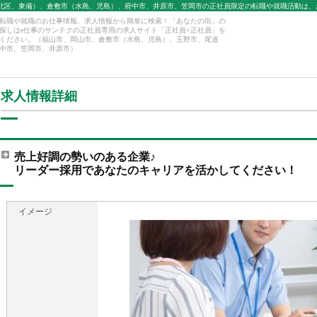
北区、東備）、倉敷市（水島、児島）、府中市、井原市、笠岡市の正社員限定の転職や就職活動は、
転職や就職のお仕事情報、求人情報から簡単に検索！「あなたの街」の
探しはe仕事のサンテクの正社員専用の求人サイト「正社員×正社員」を
ください。（福山市、岡山市、倉敷市（水島、児島）、玉野市、尾道
中市、笠岡市、井原市）
求人情報詳細
売上好調の勢いのある企業♪
リーダー採用であなたのキャリアを活かしてください！
イメージ