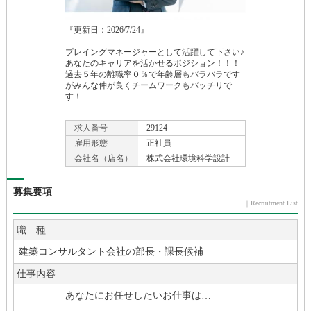
『更新日：2026/
7/
24』
プレイングマネージャーとして活躍して下さい♪
あなたのキャリアを活かせるポジション！！！
過去５年の離職率０％で年齢層もバラバラです
がみんな仲が良くチームワークもバッチリで
す！
求人番号
29124
雇用形態
正社員
会社名（店名）
株式会社環境科学設計
募集要項
｜Recruitment List
職 種
建築コンサルタント会社の部長・課長候補
仕事内容
あなたにお任せしたいお仕事は…