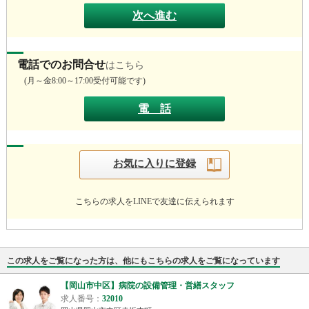
次へ進む
電話でのお問合せ
はこちら
(
月～金8:
00～17:
00受付可能です)
電 話
お気に入りに登録
こちらの求人をLINEで友達に伝えられます
この求人をご覧になった方は、他にもこちらの求人をご覧になっています
【岡山市中区】病院の設備管理・営繕スタッフ
募集｜賞与3.
8ヶ月分
求人番号：
32010