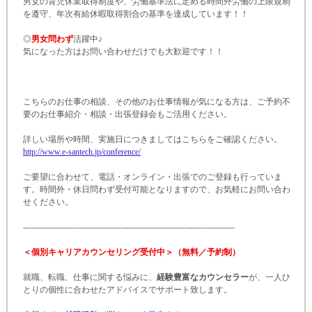
男女の育児休業取得制度や、労働基準法に定める時間外労働の上限規制
を遵守、年次有給休暇取得割合の基準を達成しています！！
◎
男女問わず
活躍中♪
気になった方はお問い合わせだけでも大歓迎です！！
こちらのお仕事の相談、その他のお仕事情報が気になる方は、ご予約不
要のお仕事紹介・相談・出張登録会もご活用ください。
詳しい場所や時間、実施日につきましてはこちらをご確認ください。
http:
/
/
www.
e-
santech.
jp/
conference/
ご要望に合わせて、電話・オンライン・出張でのご登録も行っていま
す。時間外・休日問わず受付可能となりますので、お気軽にお問い合わ
せください。
-
-
-
-
-
-
-
-
-
-
-
-
-
-
-
-
-
-
-
-
-
-
-
-
-
-
-
-
-
-
-
-
-
-
-
-
-
-
-
-
-
-
-
-
-
-
-
-
-
-
-
-
-
-
-
-
-
-
-
-
-
-
-
-
-
-
-
-
-
-
-
-
-
-
-
-
＜個別キャリアカウンセリング受付中＞（無料／予約制）
就職、転職、仕事に関する悩みに、
経験豊富なカウンセラー
が、一人ひ
とりの個性に合わせたアドバイスでサポート致します。