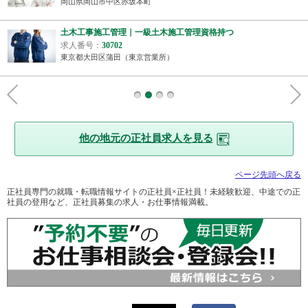
岡山県岡山市中区赤坂本町
土木工事施工管理｜一級土木施工管理資格持つ
未経験者採用
求人番号：
30702
東京都大田区蒲田（東京営業所）
他の地元の正社員求人を見る
ページ先頭へ戻る
正社員専門の就職・転職情報サイトの正社員×正社員！未経験歓迎、中途での正
社員の登用など、正社員募集の求人・お仕事情報満載。