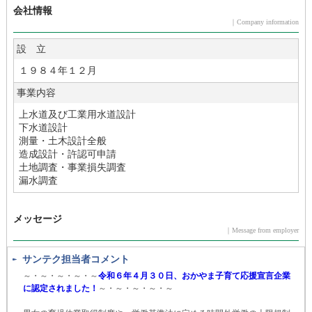
会社情報
｜Company information
設 立
１９８４年１２月
事業内容
上水道及び工業用水道設計
下水道設計
測量・土木設計全般
造成設計・許認可申請
土地調査・事業損失調査
漏水調査
メッセージ
｜Message from employer
サンテク担当者コメント
～・～・～・～・～
令和６年４月３０日、おかやま子育て応援宣言企業
に認定されました！
～・～・～・～・～