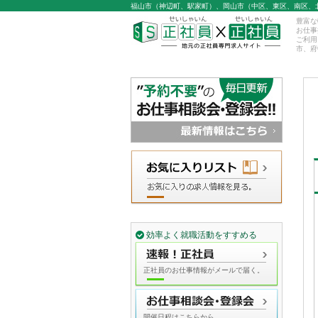
福山市（神辺町、駅家町）、岡山市（中区、東区、南区、
豊富な
お仕事
ご利用
市、府
効率よく就職活動をすすめる
正社員のお仕事情報がメールで届く。
開催日程はこちらから。