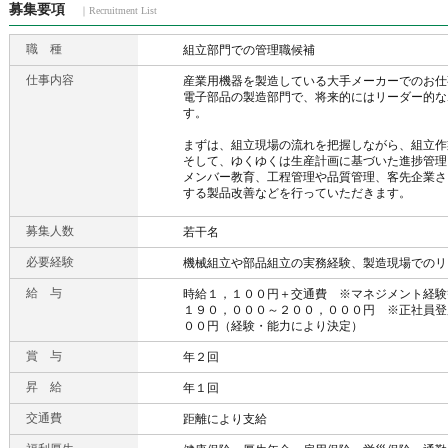
募集要項
｜Recruitment List
職 種
組立部門での管理職候補
仕事内容
産業用機器を製造している大手メーカーでのお仕
電子部品の製造部門で、将来的にはリーダー的な
す。
まずは、組立現場の流れを把握しながら、組立作
そして、ゆくゆくは生産計画に基づいた進捗管理
メンバー教育、工程管理や品質管理、客先企業さ
する製品改善などを行っていただきます。
募集人数
若干名
必要経験
機械組立や部品組立の実務経験、製造現場でのリ
給 与
時給１，１００円＋交通費 ※マネジメント経験
１９０，０００～２００，０００円 ※正社員登
００円（経験・能力により決定）
賞 与
年２回
昇 給
年１回
交通費
距離により支給