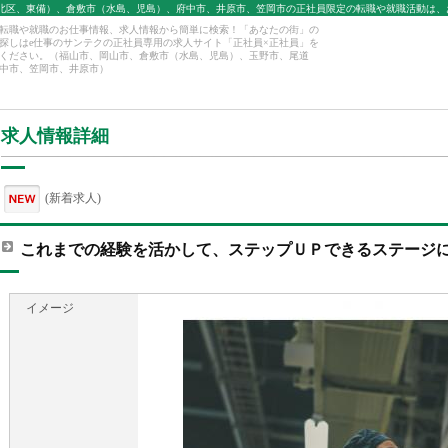
北区、東備）、倉敷市（水島、児島）、府中市、井原市、笠岡市の正社員限定の転職や就職活動は、
転職や就職のお仕事情報、求人情報から簡単に検索！「あなたの街」の
探しはe仕事のサンテクの正社員専用の求人サイト「正社員×正社員」を
ください。（福山市、岡山市、倉敷市（水島、児島）、玉野市、尾道
中市、笠岡市、井原市）
求人情報詳細
(新着求人)
これまでの経験を活かして、ステップＵＰできるステージ
イメージ