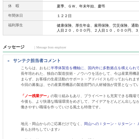
休 暇
夏季、ＧＷ、年末年始、慶弔
年間休日
１２２日
福利厚生
健康保険、厚生年金、雇用保険、労災保険、通勤
人目２０，０００円、２人目１０，０００円、３
メッセージ
｜Message from employer
サンテク担当者コメント
こちらは、おもに
半導体製造を機軸に、国内外に多数拠点を構えられ
長年培われた、独自の製造技術・ノウハウを活かして、今は産業用機
まらず、お客様の生産活動のサポート・アドバイスも行っておられま
今回の募集は、その産業用機器の製造部門の人材補強が背景となって
「ノー残業デー」
の取り組みもあり、プライベートも充実できる職場で
今後も、より快適な職場環境をめざして、アイデアをどんどん出しな
働きやすい職場を作っていける風土も特徴です。
地元・岡山からのご応募だけでなく、
岡山へのＩターン・Ｕターン・
募もお待ちしています♪