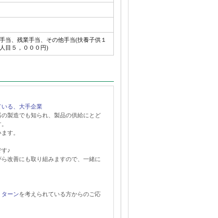
手当、残業手当、その他手当(扶養子供１
人目５，０００円)
ている、大手企業
器の製造でも知られ、製品の供給にとど
す。
います。
す♪
がら改善にも取り組みますので、一緒に
Ｊターン
を考えられている方からのご応