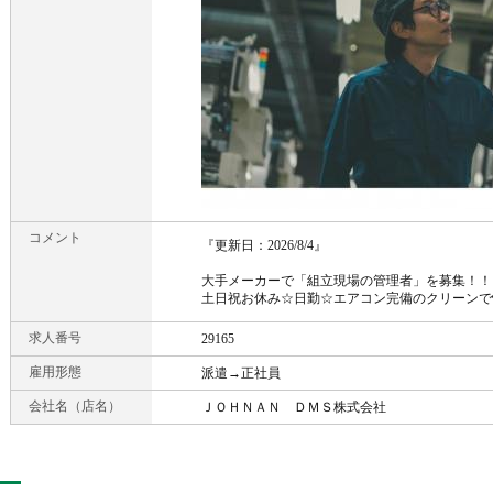
コメント
『更新日：2026/8/4』
大手メーカーで「組立現場の管理者」を募集！！
土日祝お休み☆日勤☆エアコン完備のクリーンで
求人番号
29165
雇用形態
派遣→正社員
会社名（店名）
ＪＯＨＮＡＮ ＤＭＳ株式会社