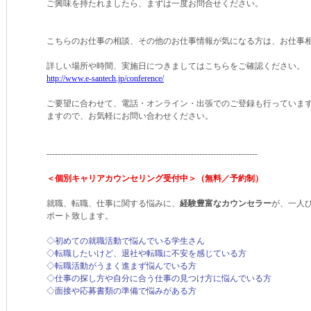
ご興味を持たれましたら、まずは一度お問合せください。
こちらのお仕事の相談、その他のお仕事情報が気になる方は、お仕事
詳しい場所や時間、実施日につきましてはこちらをご確認ください。
http://www.e-santech.jp/conference/
ご要望に合わせて、電話・オンライン・出張でのご登録も行っていま
ますので、お気軽にお問い合わせください。
----------------------------------------------------------------------------
＜個別キャリアカウンセリング受付中＞（無料／予約制）
就職、転職、仕事に関する悩みに、
経験豊富なカウンセラー
が、一人
ポート致します。
◇初めての就職活動で悩んでいる学生さん
◇転職したいけど、退社や転職に不安を感じている方
◇転職活動がうまく進まず悩んでいる方
◇仕事の探し方や自分に合う仕事の見つけ方に悩んでいる方
◇面接や応募書類の準備で悩みがある方