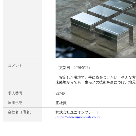
コメント
『更新日：2026/5/22』
「安定した環境で、手に職をつけたい」そんな方
未経験からでも一生モノの技術を身につけ、地元
求人番号
83740
雇用形態
正社員
会社名（店名）
株式会社ユニオンプレート
(
https://www.union-plate.co.jp/
)