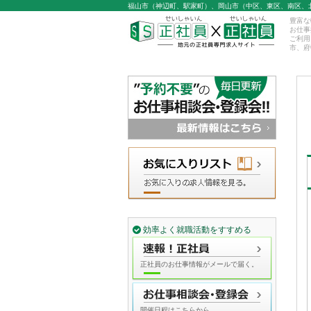
福山市（神辺町、駅家町）、岡山市（中区、東区、南区、
豊富な
お仕事
ご利用
市、府
効率よく就職活動をすすめる
正社員のお仕事情報がメールで届く。
開催日程はこちらから。