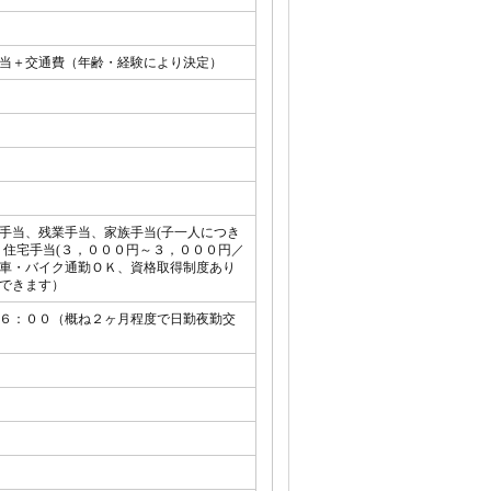
当＋交通費（年齢・経験により決定）
手当、残業手当、家族手当(子一人につき
、住宅手当(３，０００円～３，０００円／
、車・バイク通勤ＯＫ、資格取得制度あり
できます）
６：００（概ね２ヶ月程度で日勤夜勤交