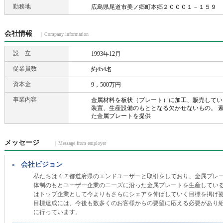
勤務地
広島県尾道市美ノ郷町本郷２０００１－１５９
会社情報
｜Company information
設 立
1993年12月
従業員数
約454名
資本金
9，500万円
事業内容
金属材料を板状（プレート）に加工、販売してい
装置、生産設備のもととなる欠かせないもの。 
た金属プレートを提供
メッセージ
｜Message from employer
会社ビジョン
私たちは４７都道府県のエンドユーザーと取引をしており、金属プレ
体制のもとユーザー企業のニーズに沿った金属プレートを生産してい
はトップ企業として今よりもさらにシェアを伸ばしていく目標を掲げ
目標達成には、今後も数多くのお客様からの要望に応える必要があり
に行っています。