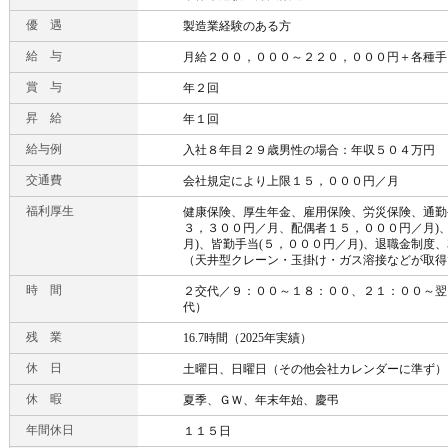
優 遇
製造業経験のある方
給 与
月給２００，０００～２２０，０００円＋各種手
賞 与
年２回
昇 給
年１回
給与例
入社８年目２９歳男性の場合：年収５０４万円
交通費
会社規定により上限１５，０００円／月
福利厚生
健康保険、厚生年金、雇用保険、労災保険、通勤
３，３００円／月、配偶者１５，０００円／月)
月)、皆勤手当(５，０００円／月)、退職金制度
（天井型クレーン・玉掛け・ガス溶接などが取得
時 間
２交代／９：００～１８：００、２１：００～翌
代）
残 業
16.7時間（2025年実績）
休 日
土曜日、日曜日（その他会社カレンダーに準ず）
休 暇
夏季、ＧＷ、年末年始、慶弔
年間休日
１１５日