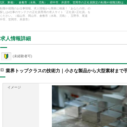
北区、東備）、倉敷市（水島、児島）、府中市、井原市、笠岡市の正社員限定の転職や就職活動は、
転職や就職のお仕事情報、求人情報から簡単に検索！「あなたの街」の
探しはe仕事のサンテクの正社員専用の求人サイト「正社員×正社員」を
ください。（福山市、岡山市、倉敷市（水島、児島）、玉野市、尾道
中市、笠岡市、井原市）
求人情報詳細
(未経験者可)
業界トップクラスの技術力｜小さな製品から大型素材まで
イメージ