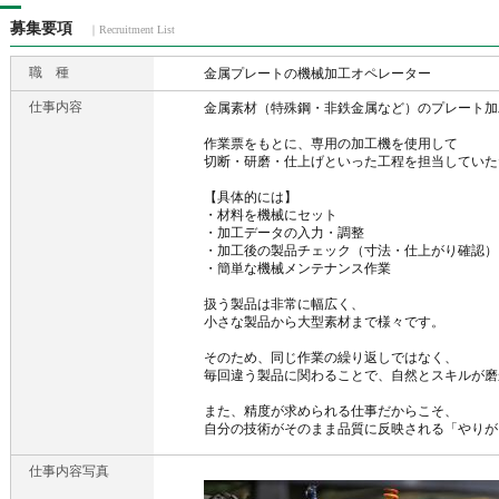
募集要項
｜Recruitment List
職 種
金属プレートの機械加工オペレーター
仕事内容
金属素材（特殊鋼・非鉄金属など）のプレート加
作業票をもとに、専用の加工機を使用して
切断・研磨・仕上げといった工程を担当していた
【具体的には】
・材料を機械にセット
・加工データの入力・調整
・加工後の製品チェック（寸法・仕上がり確認）
・簡単な機械メンテナンス作業
扱う製品は非常に幅広く、
小さな製品から大型素材まで様々です。
そのため、同じ作業の繰り返しではなく、
毎回違う製品に関わることで、自然とスキルが磨
また、精度が求められる仕事だからこそ、
自分の技術がそのまま品質に反映される「やりが
仕事内容写真