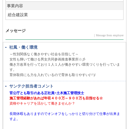
事業内容
総合建設業
メッセージ
｜Message from employer
社風・働く環境
～性別関係なく働きやすい社会を目指して～
女性も輝いて働ける男女共同参画推進事業所☆彡
働き方改革を行っており１人１人が働きやすい環境づくりを行っていま
す。
育休取得にも力を入れているので育休も取りやすい(
^
^
)
/
サンテク担当者コメント
官公庁とも取引のある正社員×土木施工管理技士
施工管理経験があれば年収４００万～９００万も目指せる☆
資格やキャリアを活かして働きませんか？
長期休暇もありますのでオンオフをしっかりと切り分けて仕事が出来ま
すよ。