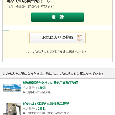
電話でのお問合せ
はこちら
(
月～金8:
00～17:
00受付可能です)
電 話
お気に入りに登録
こちらの求人をLINEで友達に伝えられます
この求人をご覧になった方は、他にもこちらの求人をご覧になっています
制御機器販売会社での電気工事施工管理
求人番号：
15095
岡山県岡山市南区芳泉
ビルおよび工場内の設備施工管理
求人番号：
28811
岡山県倉敷市中畝（倉敷･早島エリア、）