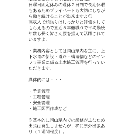
日曜日固定休みの週休２日制で長期休暇
もあるためプライベートも大切にしなが
ら働き続けることが出来ますよ◎
高収入で頑張りはしっかりと評価をして
もらえるので直近５年離職０で平均勤続
年数も長く皆さん腰を据えて活躍されて
いますよ。
・業務内容としては岡山県内を主に、上
下水道の新設・道路・構造物などのイン
フラ事業に係る土木施工管理を行ってい
ただきます。
具体的には・・・
・予算管理
・工程管理
・安全管理
・施工図面作成など
※基本的に岡山県内での業務が主なため
出張は発生しませんが、稀に県外出張あ
り（１週間程度）。