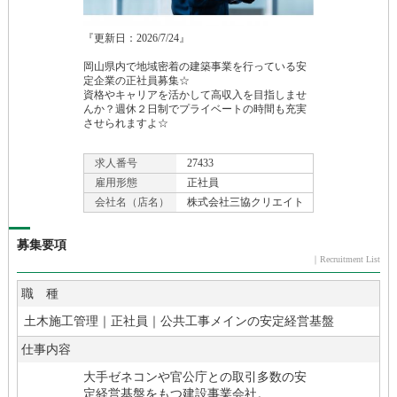
『更新日：2026/
7/
24』
岡山県内で地域密着の建築事業を行っている安
定企業の正社員募集☆
資格やキャリアを活かして高収入を目指しませ
んか？週休２日制でプライベートの時間も充実
させられますよ☆
求人番号
27433
雇用形態
正社員
会社名（店名）
株式会社三協クリエイト
募集要項
｜Recruitment List
職 種
土木施工管理｜正社員｜公共工事メインの安定経営基盤
仕事内容
大手ゼネコンや官公庁との取引多数の安
定経営基盤をもつ建設事業会社。