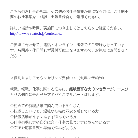
こちらのお仕事の相談、その他のお仕事情報が気になる方は、ご予約不
要のお仕事紹介・相談・出張登録会もご活用ください。
詳しい場所や時間、実施日につきましてはこちらをご確認ください。
http:
/
/
www.
e-
santech.
jp/
conference/
ご要望に合わせて、電話・オンライン・出張でのご登録も行っていま
す。時間外・休日問わず受付可能となりますので、お気軽にお問合せく
ださい。
-
-
-
-
-
-
-
-
-
-
-
-
-
-
-
-
-
-
-
-
-
-
-
-
-
-
-
-
-
-
-
-
-
-
-
-
-
-
-
-
-
-
-
-
-
-
-
-
-
-
-
-
-
-
-
-
-
-
-
-
-
-
-
-
-
-
-
-
-
-
-
-
-
-
-
-
＜個別キャリアカウンセリング受付中＞（無料／予約制）
就職、転職、仕事に関する悩みに、
経験豊富なカウンセラー
が、一人ひ
とりの個性に合わせたアドバイスでサポート致します。
◇初めての就職活動で悩んでいる学生さん
◇転職したいけど、退社や転職に不安を感じている方
◇転職活動がうまく進まず悩んでいる方
◇仕事の探し方や自分に合う仕事の見つけ方に悩んでいる方
◇面接や応募書類の準備で悩みがある方